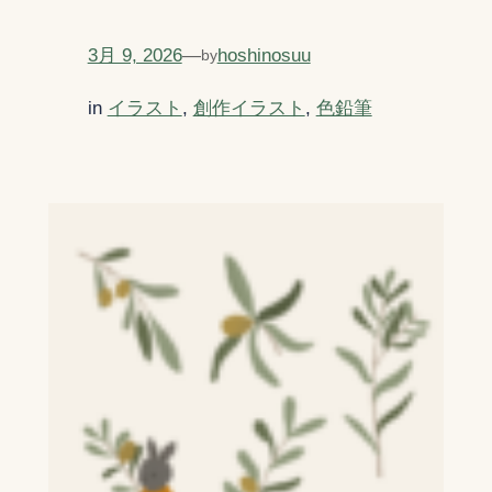
3月 9, 2026
—
hoshinosuu
by
in
イラスト
, 
創作イラスト
, 
色鉛筆