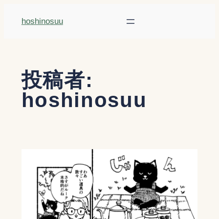
内
hoshinosuu
容
を
ス
キ
投稿者:
ッ
hoshinosuu
プ