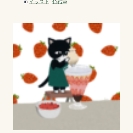
in
イラスト
, 
色鉛筆