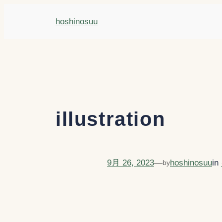
内
hoshinosuu
容
を
ス
キ
ッ
プ
illustration
9月 26, 2023
—
hoshinosuu
in
by