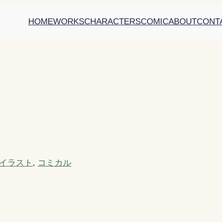
HOME
WORKS
CHARACTERS
COMIC
ABOUT
CONT
イラスト
, 
コミカル