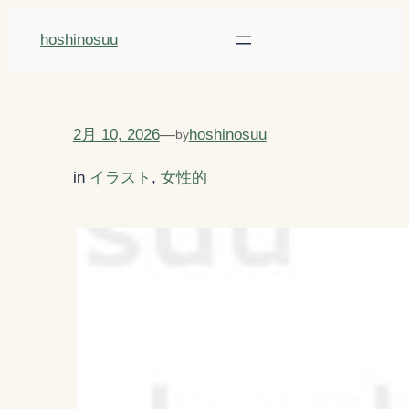
内
hoshinosuu
容
を
ス
キ
2月 10, 2026
—
hoshinosuu
by
ッ
in
イラスト
, 
女性的
プ